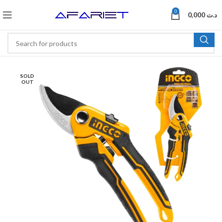
0
0,000
د.ت
SOLD
OUT