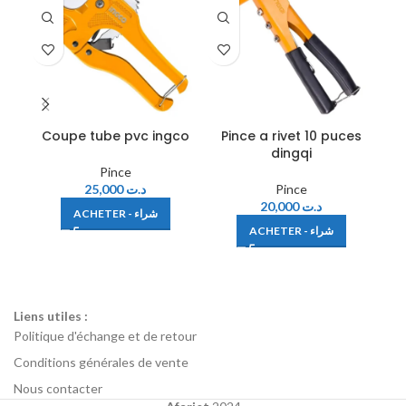
Coupe tube pvc ingco
Pince a rivet 10 puces
Pin
dingqi
Pince
25,000
د.ت
Pince
20,000
د.ت
ACHETER - شراء
ACHETER - شراء
Liens utiles :
Politique d'échange et de retour
Conditions générales de vente
Nous contacter