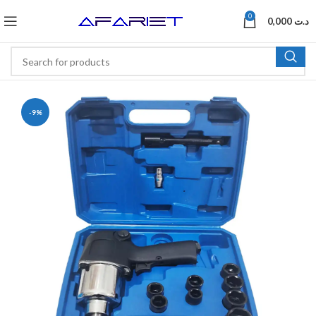
0
0,000
د.ت
-9%