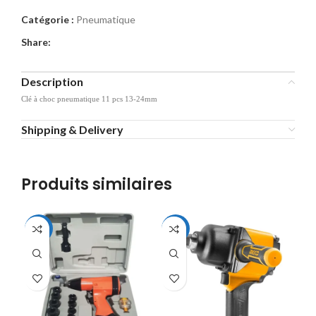
Catégorie :
Pneumatique
Share:
Description
Clé à choc pneumatique 11 pcs 13-24mm
Shipping & Delivery
Produits similaires
-11%
-13%
-1