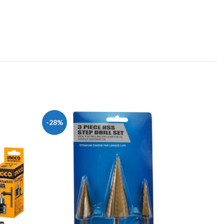
-28%
-20%