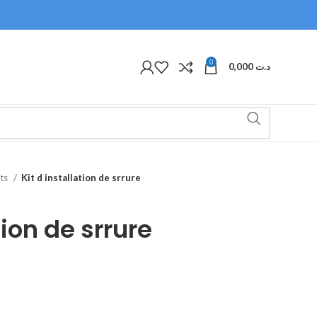
0
0,000
د.ت
ets
Kit d installation de srrure
tion de srrure