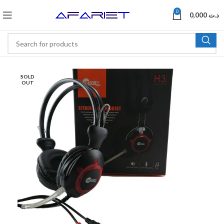
0
0,000
د.ت
SOLD
OUT