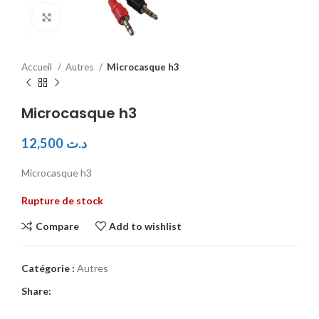
Click to enlarge
Accueil
Autres
Microcasque h3
Microcasque h3
12,500
د.ت
Microcasque h3
Rupture de stock
Compare
Add to wishlist
Catégorie :
Autres
Share: