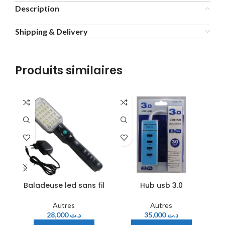
Description
Shipping & Delivery
Produits similaires
-1
Baladeuse led sans fil
Hub usb 3.0
Autres
Autres
28,000
د.ت
35,000
د.ت