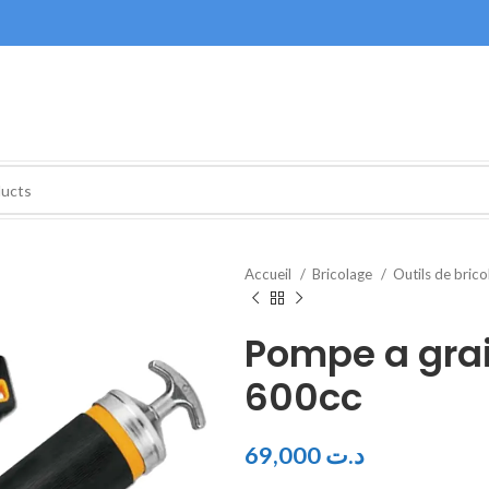
Accueil
Bricolage
Outils de bric
Pompe a grai
600cc
69,000
د.ت