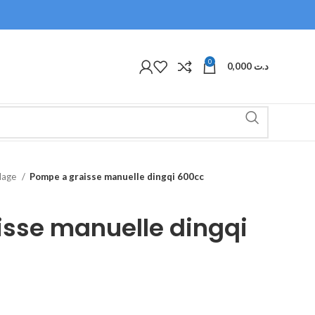
0
0,000
د.ت
olage
Pompe a graisse manuelle dingqi 600cc
sse manuelle dingqi