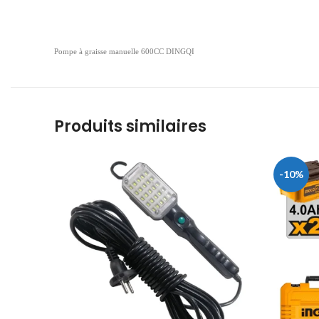
Pompe à graisse manuelle 600CC DINGQI
Produits similaires
-10%