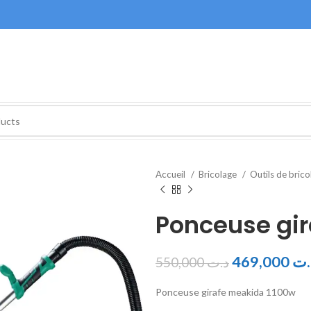
Accueil
Bricolage
Outils de bric
Ponceuse gi
469,000
.ت
550,000
د.ت
Ponceuse girafe meakida 1100w