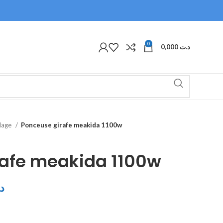
0
0,000
د.ت
olage
Ponceuse girafe meakida 1100w
rafe meakida 1100w
د