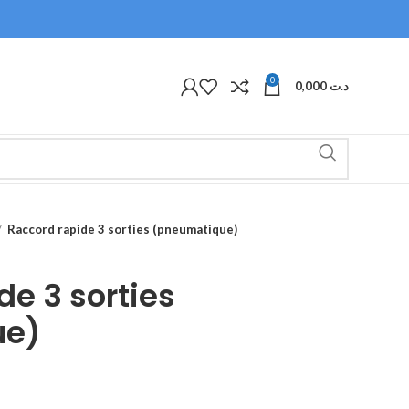
0
0,000
د.ت
Raccord rapide 3 sorties (pneumatique)
de 3 sorties
ue)