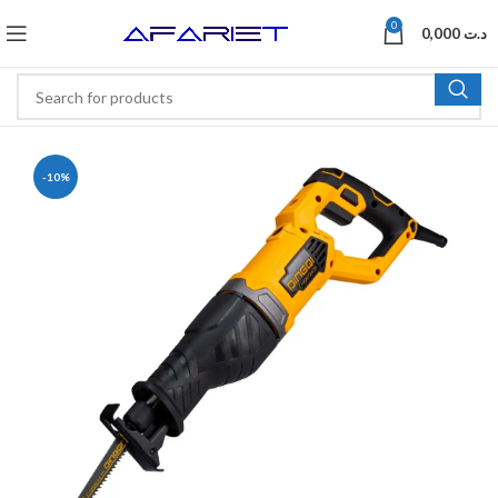
0
0,000
د.ت
-10%