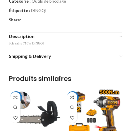
Catégorie :
Outils de bricolage
Étiquette :
DINGQI
Share:
Description
Scie sabre 710W DINGQI
Shipping & Delivery
Produits similaires
-37%
-10%
-1