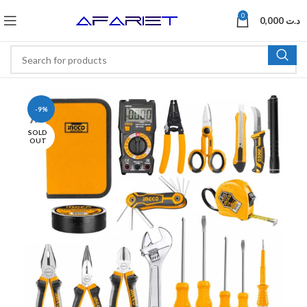
0
0,000
د.ت
-9%
SOLD
OUT