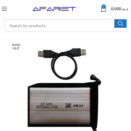
0
0,000
د.ت
SOLD
OUT