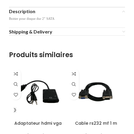
Description
Boitier pour disque dur 2″ SATA
Shipping & Delivery
Produits similaires
Adaptateur hdmi vga
Cable rs232 mf 1 m
D