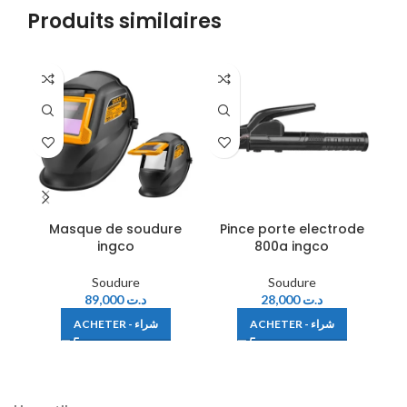
Produits similaires
SA
Masque de soudure
Pince porte electrode
ingco
800a ingco
Soudure
Soudure
89,000
د.ت
28,000
د.ت
ACHETER - شراء
ACHETER - شراء