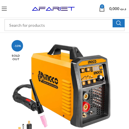
0
0,000
د.ت
-10%
SOLD
OUT