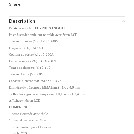
Share:
Description
Poste à souder TIG 200A INGCO
Poste à souder onduleur portable avec écran LCD
Tension d’entrée (V) : 1~220-240V
Fréquence (Hz) : 50/60 Hz
Courant de sortie (A) : 15-200A
Cycle de service (%) : 30 % à 40°C
Temps de descente (s) : 0 à 10
Tension à vide (V) : 68V
Capacité d’entrée maximale : 9,4 kVA
Diamètre de l’électrode MMA (mm) : 1,6 à 4,0 mm
Tailles des aiguilles en tungstène : Ö1,6 mm / Ö2,4 mm
Affichage : écran LCD
COMPREND :
1 porte-électrode avec câble
1 pince de terre avec câble
1 brosse métallique et 1 casque
1 torche TIG