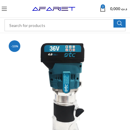
0
0,000
د.ت
-10%