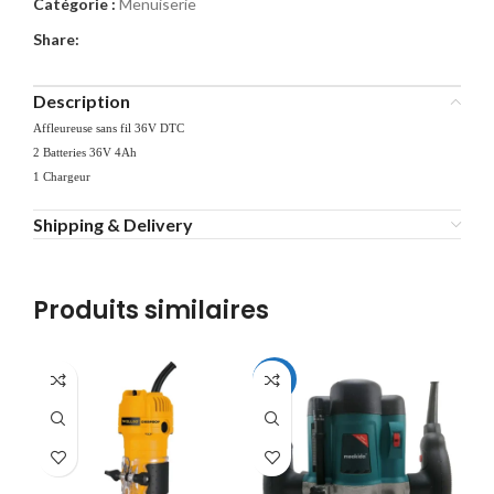
Catégorie :
Menuiserie
Share:
Description
Affleureuse sans fil 36V DTC
2 Batteries 36V 4Ah
1 Chargeur
Shipping & Delivery
Produits similaires
-7%
-1