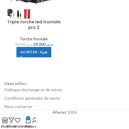
Triple torche led frontale
pro 2
Torche frontale
29,000
د.ت
40,000
د.ت
ACHETER - شراء
Liens utiles :
Politique d'échange et de retour
Conditions générales de vente
Nous contacter
Afariet
2024
0
Shop
Filters
Wishlist
Cart
My account