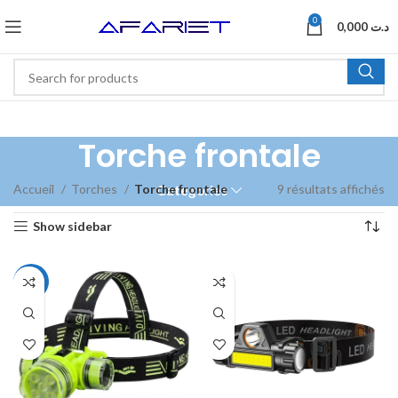
0
0,000
د.ت
Torche frontale
Accueil
Torches
Torche frontale
9 résultats affichés
Categories
Show sidebar
-24%