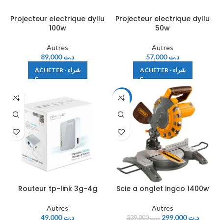
Projecteur electrique dyllu
Projecteur electrique dyllu
100w
50w
Autres
Autres
89,000
د.ت
57,000
د.ت
ACHETER - شراء
ACHETER - شراء
-12%
Routeur tp-link 3g-4g
Scie a onglet ingco 1400w
Autres
Autres
49,000
د.ت
299,000
د.ت
339,000
د.ت