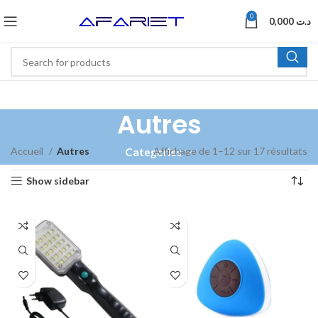
0
0,000
د.ت
Autres
Accueil
Autres
Affichage de 1–12 sur 17 résultats
Categories
Show sidebar