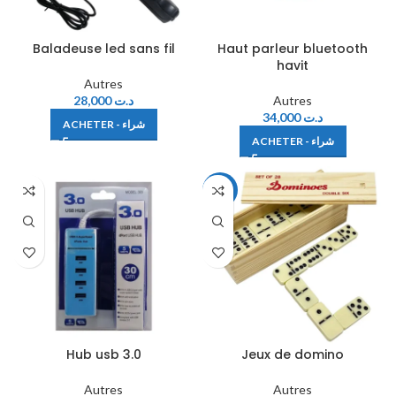
Baladeuse led sans fil
Haut parleur bluetooth
havit
Autres
28,000
د.ت
Autres
34,000
د.ت
ACHETER - شراء
ACHETER - شراء
-28%
Hub usb 3.0
Jeux de domino
Autres
Autres