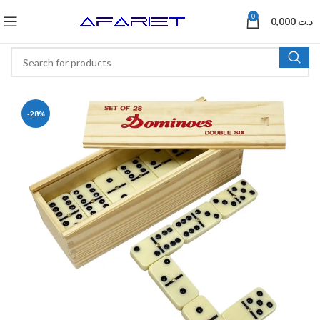
0
0,000
د.ت
-28%