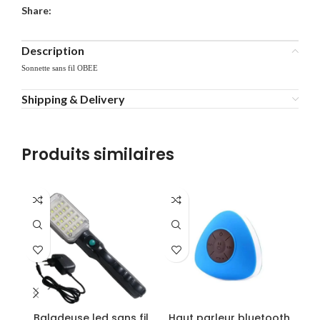
Share:
Description
Sonnette sans fil OBEE
Shipping & Delivery
Produits similaires
-2
Baladeuse led sans fil
Haut parleur bluetooth