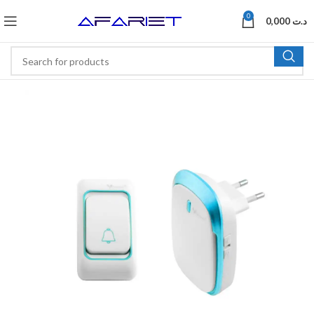
0
0,000
د.ت