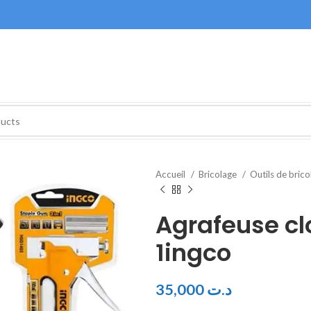
Accueil
Bricolage
Outils de bric
Agrafeuse c
1ingco
35,000
د.ت