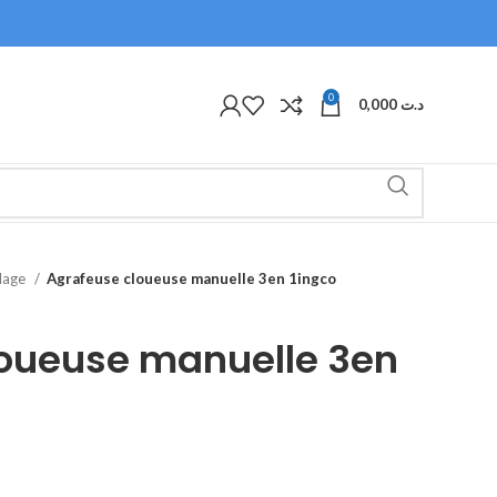
0
0,000
د.ت
olage
Agrafeuse cloueuse manuelle 3en 1ingco
loueuse manuelle 3en