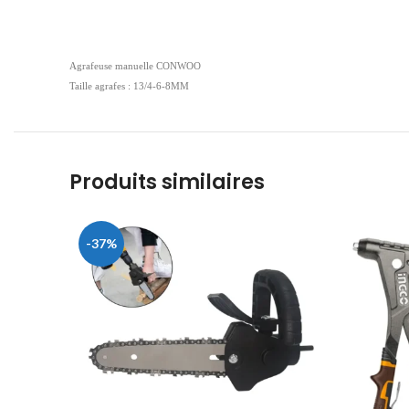
Agrafeuse manuelle CONWOO
Taille agrafes : 13/4-6-8MM
Produits similaires
-37%