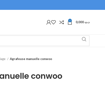
0
0,000
د.ت
olage
Agrafeuse manuelle conwoo
anuelle conwoo