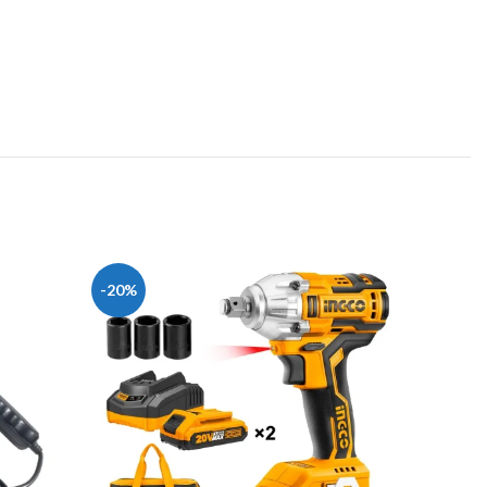
-20%
-13%