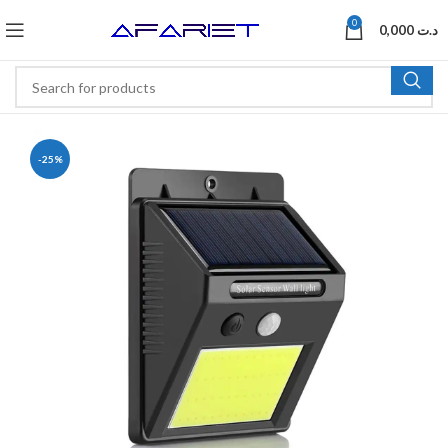
0
0,000
د.ت
-25%