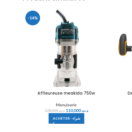
-14%
Affleureuse meakida 750w
D
Menuiserie
110,000
د.ت
128,000
د.ت
ACHETER - شراء