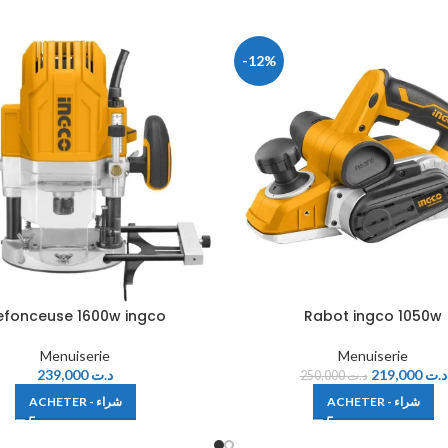
-12%
efonceuse 1600w ingco
Rabot ingco 1050w
Menuiserie
Menuiserie
239,000
د.ت
219,000
د.ت
250,000
د.ت
ACHETER - شراء
ACHETER - شراء