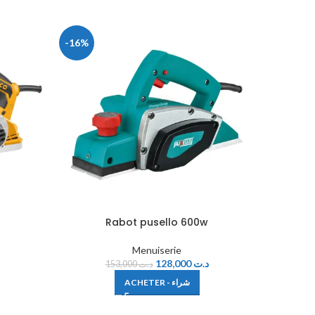
-16%
-10%
Rabot pusello 600w
Sci
Menuiserie
128,000
د.ت
153,000
د.ت
ACHETER - شراء