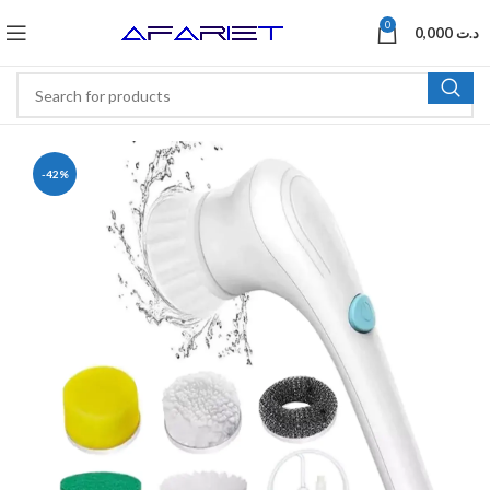
0
0,000
د.ت
-42%