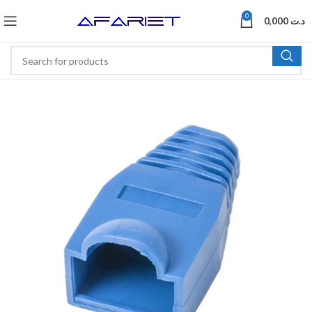
0
0,000
د.ت