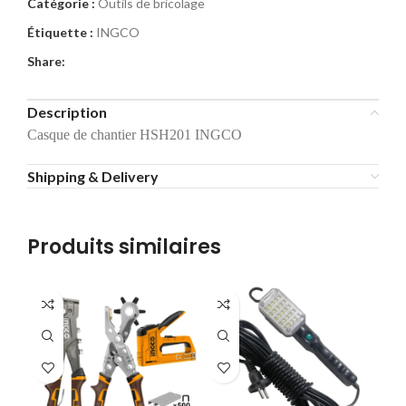
Catégorie :
Outils de bricolage
Étiquette :
INGCO
Share:
Description
Casque de chantier HSH201 INGCO
Shipping & Delivery
Produits similaires
-1