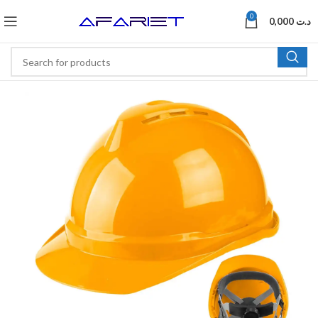
0
0,000
د.ت