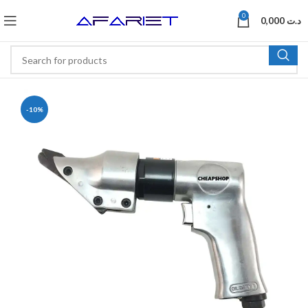
0
0,000
د.ت
-10%