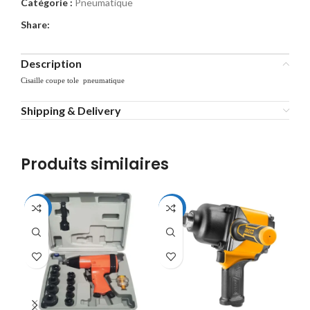
Catégorie :
Pneumatique
Share:
Description
Cisaille coupe tole pneumatique
Shipping & Delivery
Produits similaires
-11%
-13%
-1