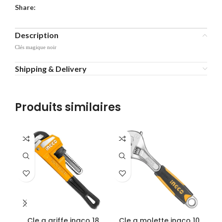
Share:
Description
Clés magique noir
Shipping & Delivery
Produits similaires
-4
Cle a griffe ingco 18
Cle a molette ingco 10
Cl