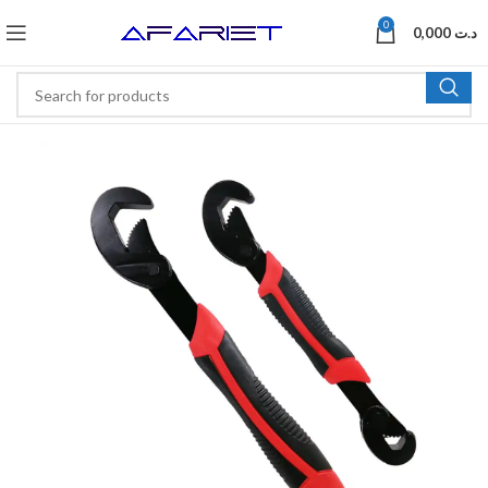
0
0,000
د.ت