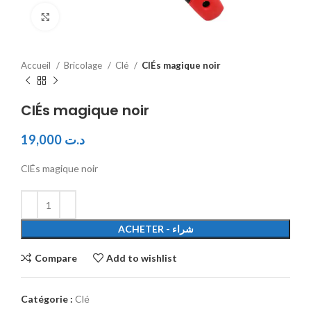
Click to enlarge
Accueil
Bricolage
Clé
ClÉs magique noir
ClÉs magique noir
19,000
د.ت
ClÉs magique noir
ACHETER - شراء
Compare
Add to wishlist
Catégorie :
Clé