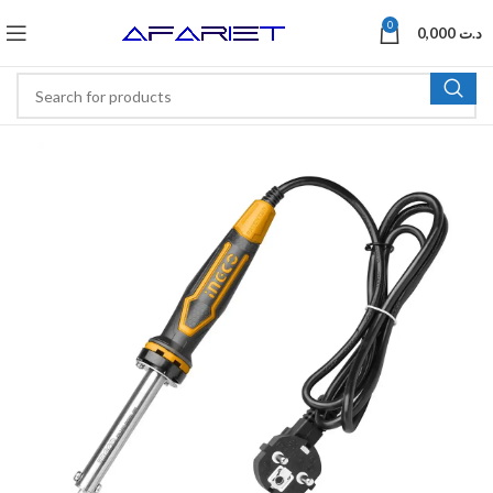
0
0,000
د.ت