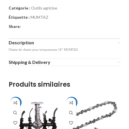
Catégorie :
Outils agricloe
Étiquette :
MUMTAZ
Share:
Description
Chaine de chaine pour tronçonneuse 16″ MUMTAZ
Shipping & Delivery
Produits similaires
-16%
-22%