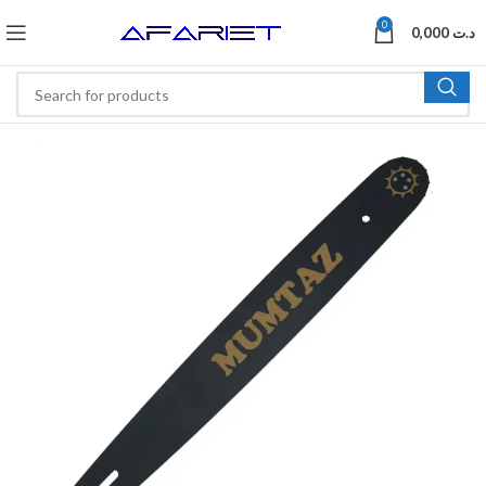
0
0,000
د.ت