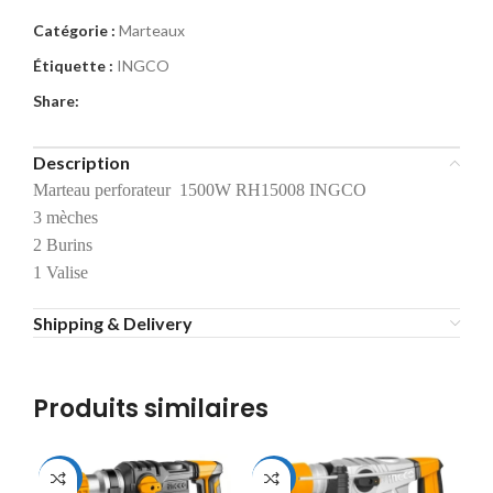
Catégorie :
Marteaux
Étiquette :
INGCO
Share:
Description
Marteau perforateur 1500W RH15008 INGCO
3 mèches
2 Burins
1 Valise
Shipping & Delivery
Produits similaires
-10%
-9%
-2