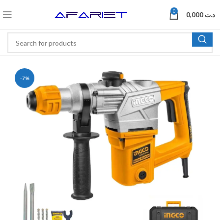
0
0,000
د.ت
-7%