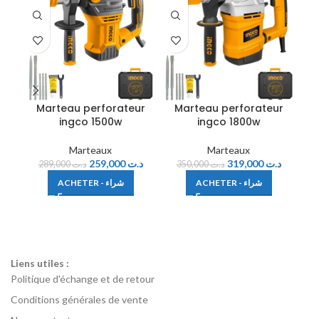
Marteau perforateur
Marteau perforateur
M
ingco 1500w
ingco 1800w
Marteaux
Marteaux
259,000
د.ت
319,000
د.ت
289,000
د.ت
350,000
د.ت
ACHETER - شراء
ACHETER - شراء
Liens utiles :
Politique d'échange et de retour
Conditions générales de vente