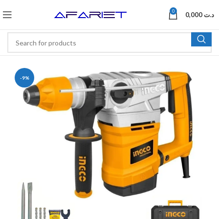
0
0,000
د.ت
-9%