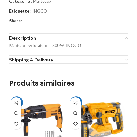
Catégorie :
Marteaux
Étiquette :
INGCO
Share:
Description
Marteau perforateur 1800W INGCO
Shipping & Delivery
Produits similaires
-14%
-19%
-2