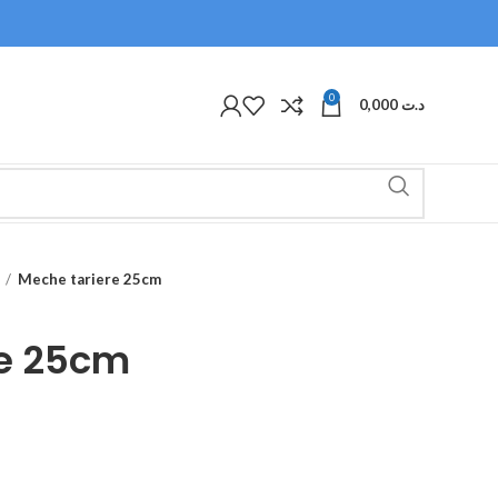
0
0,000
د.ت
Meche tariere 25cm
re 25cm