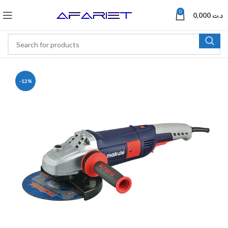
0
0,000
د.ت
-12%