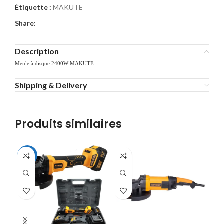
Étiquette :
MAKUTE
Share:
Description
Meule à disque 2400W MAKUTE
Shipping & Delivery
Produits similaires
-34%
-1