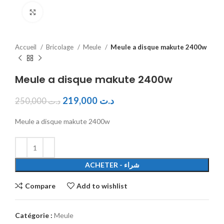
Click to enlarge
Accueil
Bricolage
Meule
Meule a disque makute 2400w
Meule a disque makute 2400w
219,000
د.ت
250,000
د.ت
Meule a disque makute 2400w
ACHETER - شراء
Compare
Add to wishlist
Catégorie :
Meule