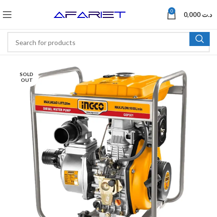
0
0,000
د.ت
SOLD
OUT