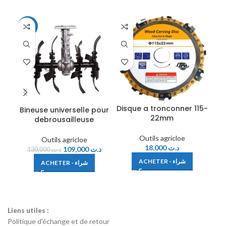
-16%
Disque a tronconner 115-
Bineuse universelle pour
F
22mm
debrousailleuse
Outils agricloe
Outils agricloe
18,000
د.ت
109,000
د.ت
130,000
د.ت
ACHETER - شراء
ACHETER - شراء
Liens utiles :
Politique d'échange et de retour