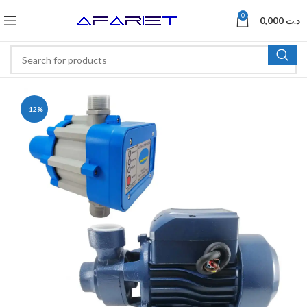
0
0,000
د.ت
-12%