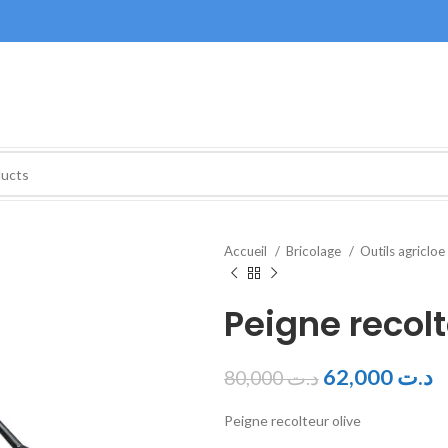
Accueil
Bricolage
Outils agricloe
Peigne recolt
62,000
د.ت
80,000
د.ت
Peigne recolteur olive