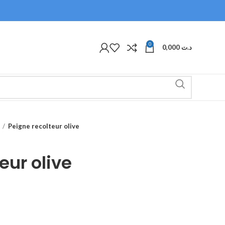
0
0,000
د.ت
Peigne recolteur olive
eur olive