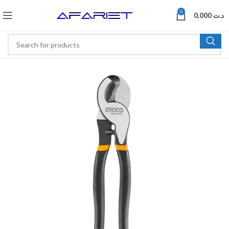
0
0,000
د.ت