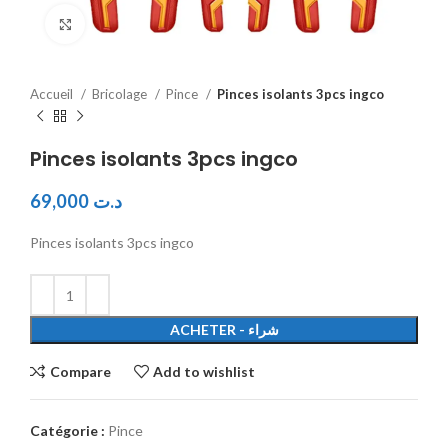
Click to enlarge
Accueil
Bricolage
Pince
Pinces isolants 3pcs ingco
Pinces isolants 3pcs ingco
69,000
د.ت
Pinces isolants 3pcs ingco
ACHETER - شراء
Compare
Add to wishlist
Catégorie :
Pince