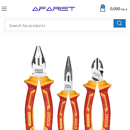
0
0,000
د.ت