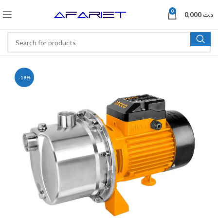
0
0,000
د.ت
-19%