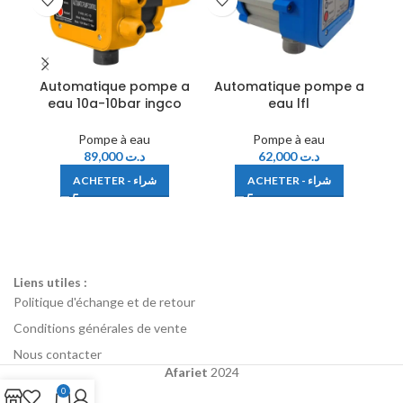
Automatique pompe a
Automatique pompe a
Po
eau 10a-10bar ingco
eau lfl
Pompe à eau
Pompe à eau
89,000
د.ت
62,000
د.ت
ACHETER - شراء
ACHETER - شراء
Liens utiles :
Politique d'échange et de retour
Conditions générales de vente
Nous contacter
Afariet
2024
0