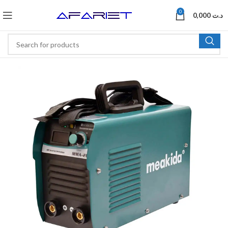
0
0,000
د.ت