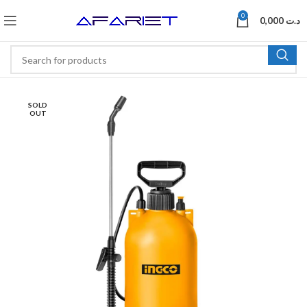
0
0,000
د.ت
SOLD
OUT