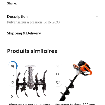
Share:
Description
Pulvérisateur à pression 5l INGCO
Shipping & Delivery
Produits similaires
-16%
Bineuse universelle pour
Foreuse tariere 200mm
F