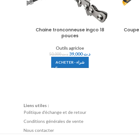
Chaine tronconneuse ingco 18
Coupe
pouces
Outils agricloe
39,000
د.ت
50,000
د.ت
ACHETER - شراء
Liens utiles :
Politique d'échange et de retour
Conditions générales de vente
Nous contacter