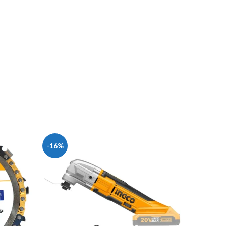
-16%
-23%