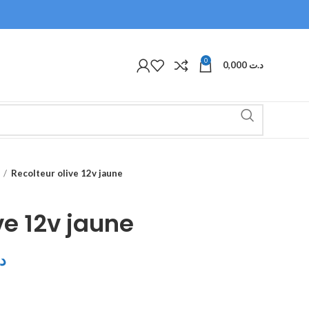
0
0,000
د.ت
Recolteur olive 12v jaune
ve 12v jaune
د