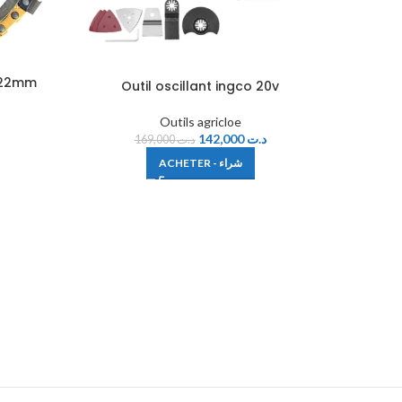
-22mm
Outil oscillant ingco 20v
Outils agricloe
142,000
د.ت
169,000
د.ت
ACHETER - شراء