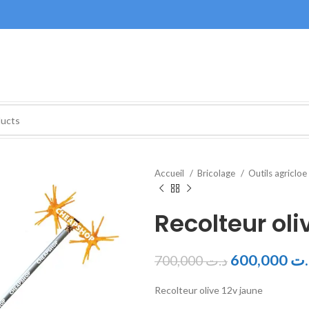
Accueil
Bricolage
Outils agricloe
Recolteur oli
600,000
.ت
700,000
د.ت
Recolteur olive 12v jaune