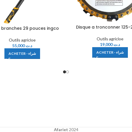
Disque a tronconner 125
 branches 29 pouces ingco
Outils agricloe
Outils agricloe
19,000
د.ت
55,000
د.ت
ACHETER - شراء
ACHETER - شراء
Afariet
2024