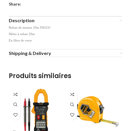
Share:
Description
Ruban de mesure 20m INGCO
Mètre à ruban 20m
En fibre de verre
Shipping & Delivery
Produits similaires
-1