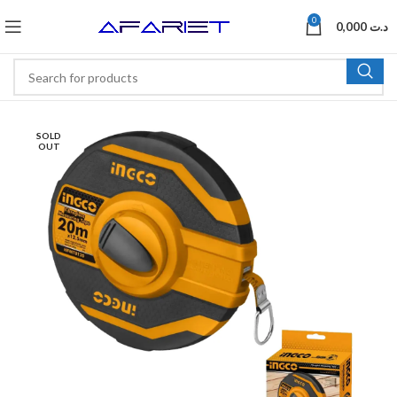
0
0,000
د.ت
SOLD
OUT