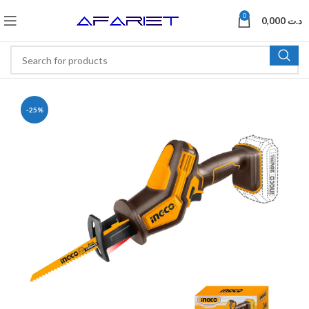
0
0,000
د.ت
-25%