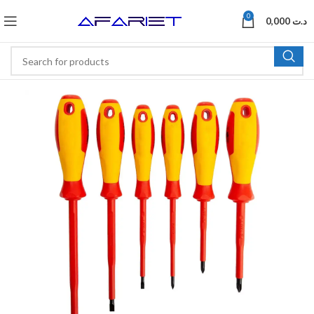
0
0,000
د.ت