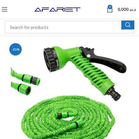
0
0,000
د.ت
-23%