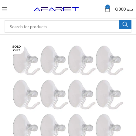
0
0,000
د.ت
SOLD
OUT