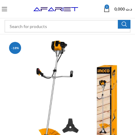
0
0,000
د.ت
-18%