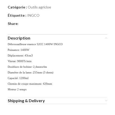
Catégorie :
Outils agricloe
Étiquette :
INGCO
Share:
Description
Débrousailleuse essence 52CC 1400W INGCO
Puissance: 1400W
Déplacement: 43cm3
Vitesse: 9000Tr/min
Doublure de bobine: 2,4mmx4m
Diamètre de la lame: 255mm (3 dents)
Capacité: 1200ml
Chemin de coupe maximum: 420mm
Moteur 2 temps
Shipping & Delivery