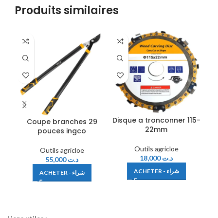
Produits similaires
Disque a tronconner 115-
Coupe branches 29
F
22mm
pouces ingco
Outils agricloe
Outils agricloe
18,000
د.ت
55,000
د.ت
ACHETER - شراء
ACHETER - شراء