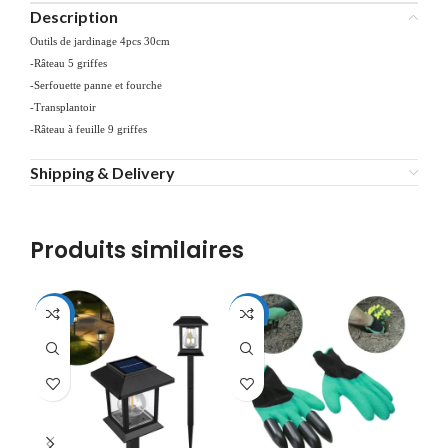
Description
Outils de jardinage 4pcs 30cm
-Râteau 5 griffes
-Serfouette panne et fourche
-Transplantoir
-Râteau à feuille 9 griffes
Shipping & Delivery
Produits similaires
-22%
-44%
-4