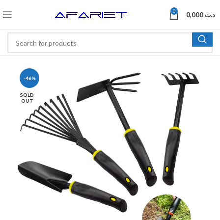
0
0,000
د.ت
-46%
SOLD
OUT