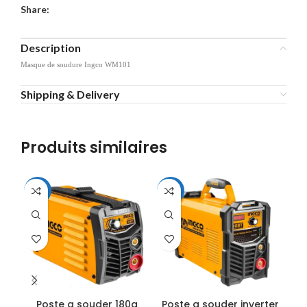
Share:
Description
Masque de soudure Ingco WM101
Shipping & Delivery
Produits similaires
-25%
-25%
Poste a souder 180a
Poste a souder inverter
Po