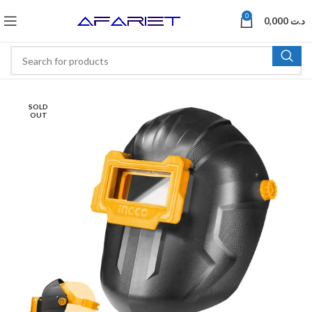
0
0,000
د.ت
SOLD
OUT