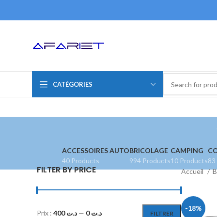
CATÉGORIES
ACCESSOIRES AUTO
BRICOLAGE
CAMPING
CO
40 Products
994 Products
10 Products
83
FILTER BY PRICE
Accueil
B
-18%
Prix :
د.ت 400
—
د.ت 0
FILTRER