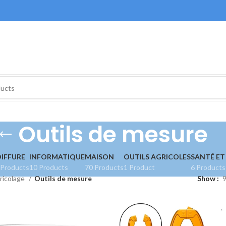
Outils de mesure
IFFURE
INFORMATIQUE
MAISON
OUTILS AGRICOLES
SANTÉ ET
 Products
10 Products
70 Products
1 Product
6 Products
ricolage
Outils de mesure
Show