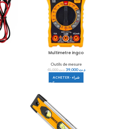
Multimetre ingco
Outils de mesure
39,000
د.ت
45,000
د.ت
ACHETER - شراء