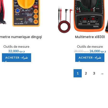
imetre numerique dingqi
Multimetre xl830l
Outils de mesure
Outils de mesure
32,000
د.ت
26,000
د.ت
39,000
د.ت
ACHETER - شراء
ACHETER - شراء
1
2
3
→