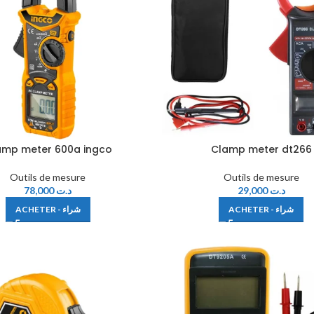
amp meter 600a ingco
Clamp meter dt266
Outils de mesure
Outils de mesure
78,000
د.ت
29,000
د.ت
ACHETER - شراء
ACHETER - شراء