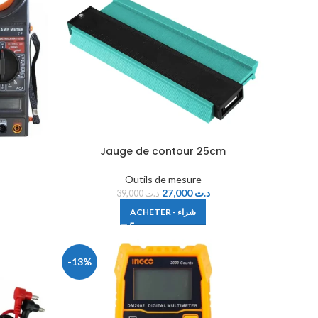
Jauge de contour 25cm
Outils de mesure
27,000
د.ت
39,000
د.ت
ACHETER - شراء
-13%