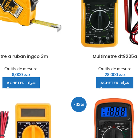
tre a ruban ingco 3m
Multimetre dt9205a
Outils de mesure
Outils de mesure
8,000
د.ت
28,000
د.ت
ACHETER - شراء
ACHETER - شراء
-33%