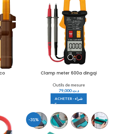
gco
Clamp meter 600a dingqi
Outils de mesure
79,000
د.ت
ACHETER - شراء
-31%