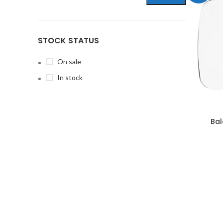
STOCK STATUS
On sale
In stock
Bal