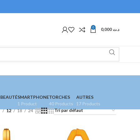
0
0,000
د.ت
 BEAUTÉ
SMARTPHONE
TORCHES
AUTRES
1 Product
40 Products
17 Products
9
12
18
24