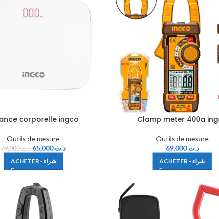
ance corporelle ingco
Clamp meter 400a in
Outils de mesure
Outils de mesure
65,000
د.ت
69,000
د.ت
79,000
د.ت
ACHETER - شراء
ACHETER - شراء