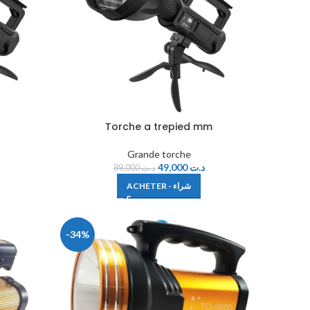
m
Torche a trepied mm
Grande torche
49,000
د.ت
89,000
د.ت
ACHETER - شراء
-34%