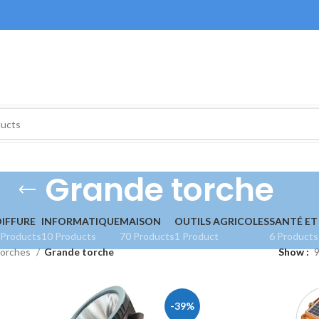
Grande torche
IFFURE
INFORMATIQUE
MAISON
OUTILS AGRICOLES
SANTÉ ET
 Products
10 Products
70 Products
1 Product
6 Products
orches
Grande torche
Show
-39%