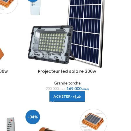
000w
Projecteur led solaire 300w
Grande torche
169,000
د.ت
200,000
د.ت
ACHETER - شراء
-34%