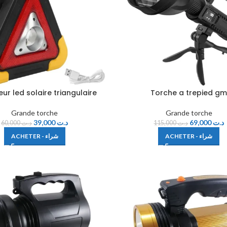
eur led solaire triangulaire
Torche a trepied g
Grande torche
Grande torche
39,000
د.ت
69,000
د.ت
60,000
د.ت
115,000
د.ت
ACHETER - شراء
ACHETER - شراء