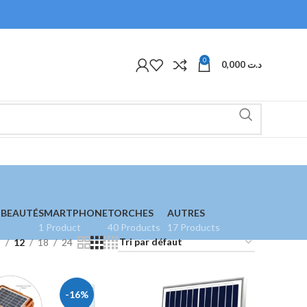
0
0,000
د.ت
 BEAUTÉ
SMARTPHONE
TORCHES
AUTRES
1 Product
40 Products
17 Products
9
12
18
24
-16%