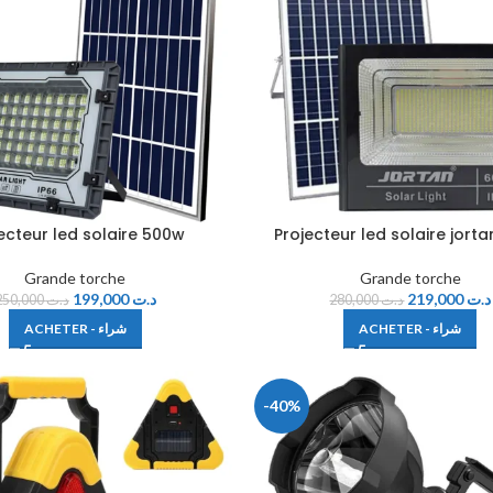
ecteur led solaire 500w
Projecteur led solaire jort
Grande torche
Grande torche
199,000
د.ت
219,000
د.ت
250,000
د.ت
280,000
د.ت
ACHETER - شراء
ACHETER - شراء
-40%