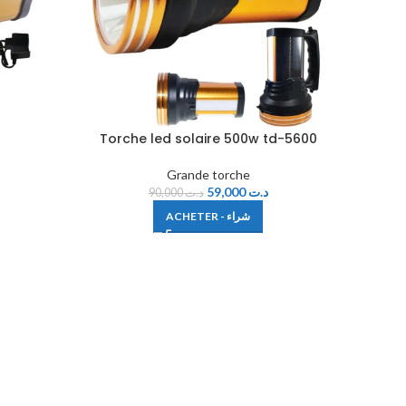
n
Torche led solaire 500w td-5600
Grande torche
59,000
د.ت
90,000
د.ت
ACHETER - شراء