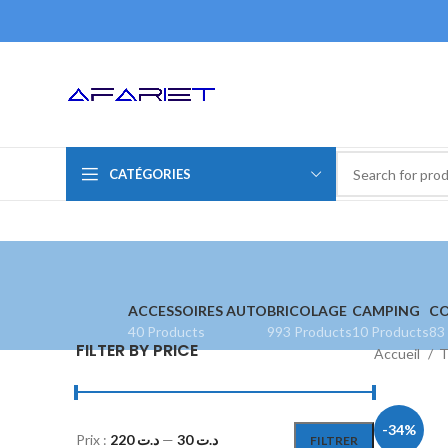
CATÉGORIES
ACCESSOIRES AUTO
BRICOLAGE
CAMPING
CO
40 Products
993 Products
10 Products
83
FILTER BY PRICE
Accueil
T
-34%
Prix :
د.ت 220
—
د.ت 30
FILTRER