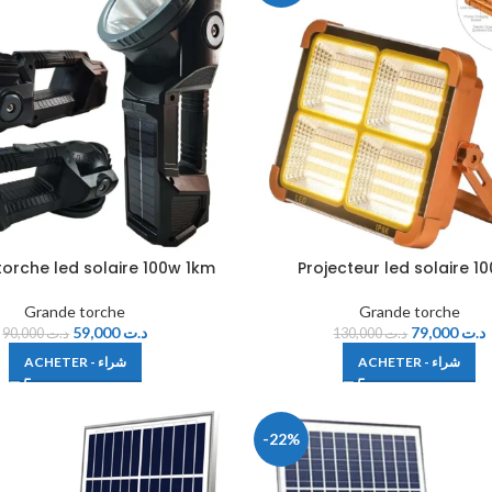
torche led solaire 100w 1km
Projecteur led solaire 1
Grande torche
Grande torche
59,000
د.ت
79,000
د.ت
90,000
د.ت
130,000
د.ت
ACHETER - شراء
ACHETER - شراء
-22%