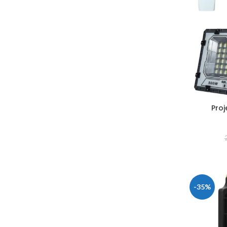
Proj
-35%