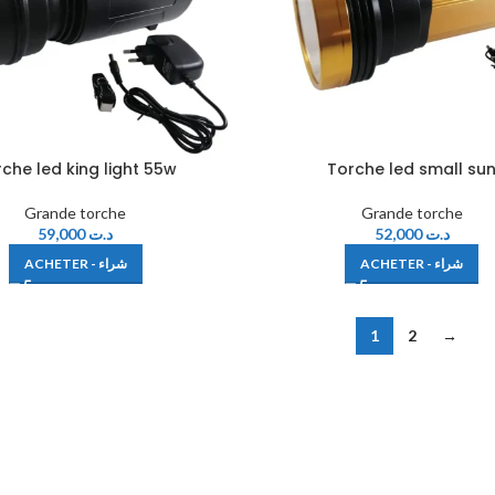
che led king light 55w
Torche led small su
Grande torche
Grande torche
59,000
د.ت
52,000
د.ت
ACHETER - شراء
ACHETER - شراء
1
2
→