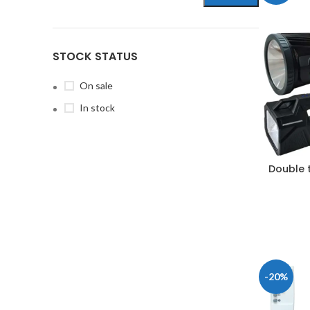
STOCK STATUS
On sale
In stock
Double 
-20%