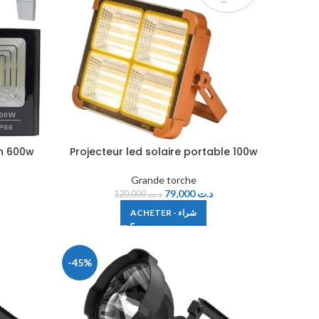
an 600w
Projecteur led solaire portable 100w
Grande torche
79,000
د.ت
120,000
د.ت
ACHETER - شراء
-45%